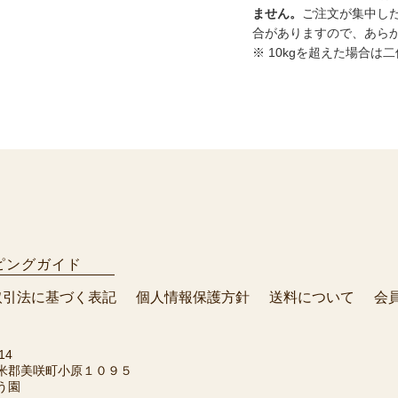
ません。
ご注文が集中し
合がありますので、あら
※ 10kgを超えた場合
ピングガイド
取引法に基づく表記
個人情報保護方針
送料について
会
14
米郡美咲町小原１０９５
う園