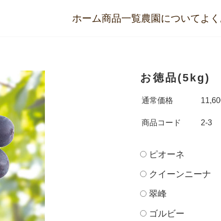
ホーム
商品一覧
農園について
よく
お徳品(5kg)
通常価格
11,6
商品コード
2-3
ピオーネ
クイーンニーナ
翠峰
ゴルビー